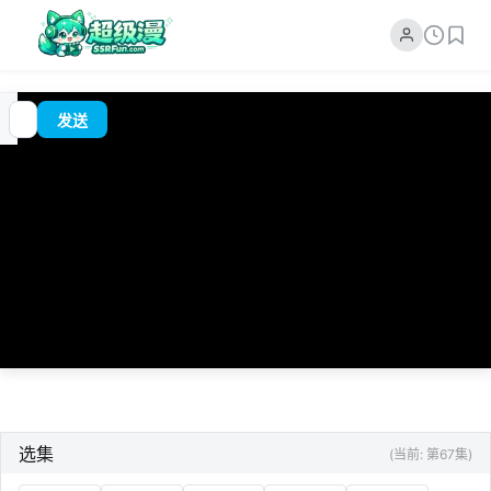
追
00:00
?
发送
番
/
0:00
选集
(当前: 第67集)