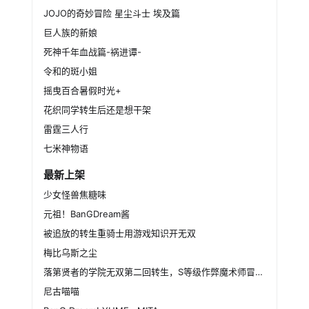
JOJO的奇妙冒险 星尘斗士 埃及篇
巨人族的新娘
死神千年血战篇-祸进谭-
令和的斑小姐
摇曳百合暑假时光+
花织同学转生后还是想干架
雷霆三人行
七米神物语
最新上架
少女怪兽焦糖味
元祖！BanGDream酱
被追放的转生重骑士用游戏知识开无双
梅比乌斯之尘
落第贤者的学院无双第二回转生，S等级作弊魔术师冒险记
尼古喵喵