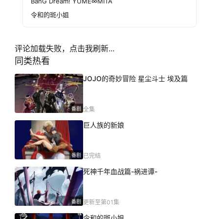
BanG Dream! YUME∞MITA
令和的斑小姐
评论加载失败，点击我刷新...
同类热看
JOJO的奇妙冒险 星尘斗士 埃及篇
番剧
全集
巨人族的新娘
番剧
已完结
死神千年血战篇-祸进谭-
番剧
更新至第01集
令和的斑小姐