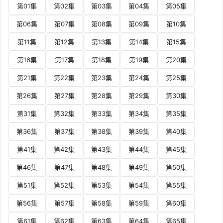
第01集
第02集
第03集
第04集
第05集
第06集
第07集
第08集
第09集
第10集
第11集
第12集
第13集
第14集
第15集
第16集
第17集
第18集
第19集
第20集
第21集
第22集
第23集
第24集
第25集
第26集
第27集
第28集
第29集
第30集
第31集
第32集
第33集
第34集
第35集
第36集
第37集
第38集
第39集
第40集
第41集
第42集
第43集
第44集
第45集
第46集
第47集
第48集
第49集
第50集
第51集
第52集
第53集
第54集
第55集
第56集
第57集
第58集
第59集
第60集
第61集
第62集
第63集
第64集
第65集