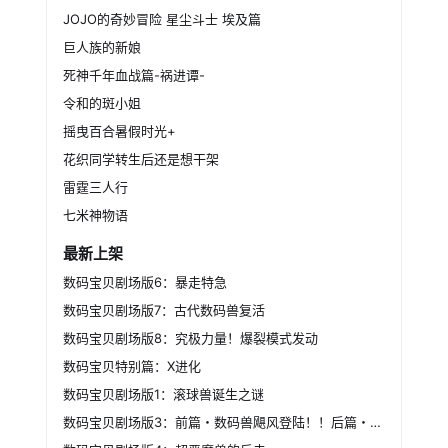
JOJO的奇妙冒险 星尘斗士 埃及篇
巨人族的新娘
死神千年血战篇-祸进谭-
令和的斑小姐
摇曳百合暑假时光+
花织同学转生后还是想干架
雷霆三人行
七米神物语
最新上架
数码宝贝剧场版6：暴走特急
数码宝贝剧场版7：古代数码兽复活
数码宝贝剧场版8：究极力量！爆裂模式发动
数码宝贝特别篇：X进化
数码宝贝剧场版1：滚球兽诞生之谜
数码宝贝剧场版3：前篇・数码兽飓风登陆！！后篇・超绝进化！