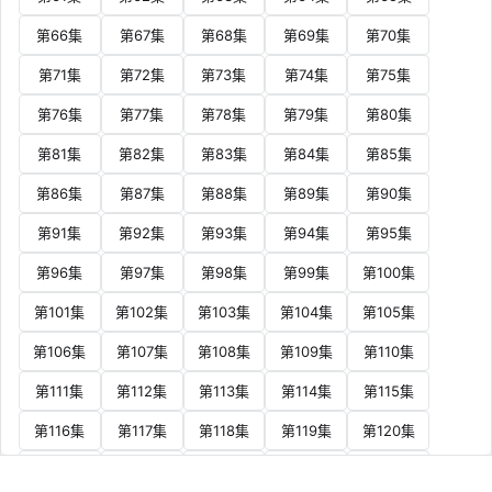
第66集
第67集
第68集
第69集
第70集
第71集
第72集
第73集
第74集
第75集
第76集
第77集
第78集
第79集
第80集
第81集
第82集
第83集
第84集
第85集
第86集
第87集
第88集
第89集
第90集
第91集
第92集
第93集
第94集
第95集
第96集
第97集
第98集
第99集
第100集
第101集
第102集
第103集
第104集
第105集
第106集
第107集
第108集
第109集
第110集
第111集
第112集
第113集
第114集
第115集
第116集
第117集
第118集
第119集
第120集
第121集
第122集
第123集
第124集
第125集