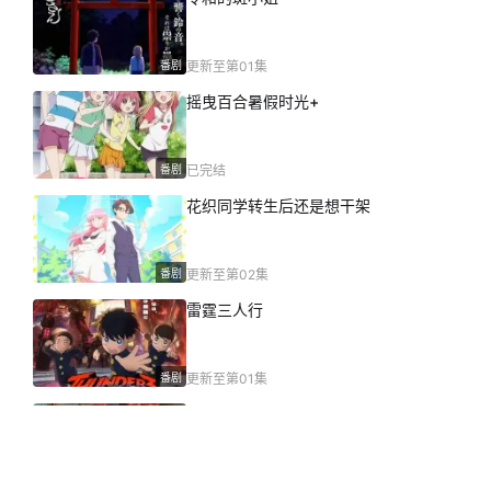
番剧
更新至第01集
摇曳百合暑假时光+
番剧
已完结
花织同学转生后还是想干架
番剧
更新至第02集
雷霆三人行
番剧
更新至第01集
七米神物语
番剧
更新至第01集