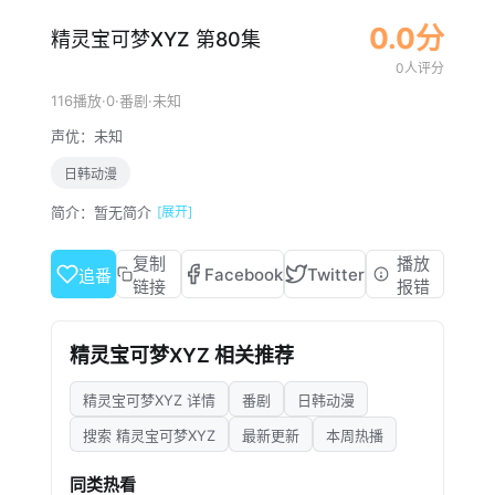
第126集
第127集
第128集
第129集
第130集
0.0分
精灵宝可梦XYZ 第80集
第131集
第132集
第133集
第134集
第135集
0人评分
第136集
第137集
第138集
第139集
第140集
·
0
·
·
116播放
番剧
未知
声优：
未知
第141集
第142集
第143集
第144集
第145集
日韩动漫
第146集
简介：
暂无简介
[展开]
复制
播放
Facebook
Twitter
追番
链接
报错
精灵宝可梦XYZ 相关推荐
精灵宝可梦XYZ 详情
番剧
日韩动漫
搜索 精灵宝可梦XYZ
最新更新
本周热播
同类热看