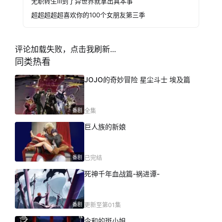
无职转生Ⅲ到了异世界就拿出真本事
超超超超超喜欢你的100个女朋友第三季
评论加载失败，点击我刷新...
同类热看
JOJO的奇妙冒险 星尘斗士 埃及篇
番剧
全集
巨人族的新娘
番剧
已完结
死神千年血战篇-祸进谭-
番剧
更新至第01集
令和的斑小姐