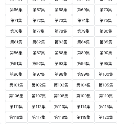
第66集
第67集
第68集
第69集
第70集
第71集
第72集
第73集
第74集
第75集
第76集
第77集
第78集
第79集
第80集
第81集
第82集
第83集
第84集
第85集
第86集
第87集
第88集
第89集
第90集
第91集
第92集
第93集
第94集
第95集
第96集
第97集
第98集
第99集
第100集
第101集
第102集
第103集
第104集
第105集
第106集
第107集
第108集
第109集
第110集
第111集
第112集
第113集
第114集
第115集
第116集
第117集
第118集
第119集
第120集
第121集
第122集
第123集
第124集
第125集