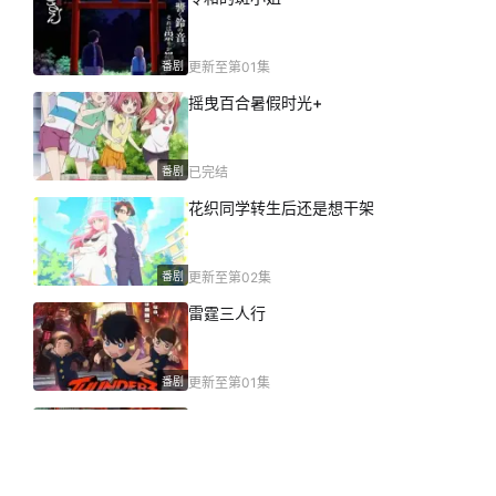
番剧
更新至第01集
摇曳百合暑假时光+
番剧
已完结
花织同学转生后还是想干架
番剧
更新至第02集
雷霆三人行
番剧
更新至第01集
七米神物语
番剧
更新至第01集