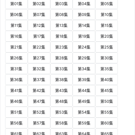
第01集
第02集
第03集
第04集
第05集
第06集
第07集
第08集
第09集
第10集
第11集
第12集
第13集
第14集
第15集
第16集
第17集
第18集
第19集
第20集
第21集
第22集
第23集
第24集
第25集
第26集
第27集
第28集
第29集
第30集
第31集
第32集
第33集
第34集
第35集
第36集
第37集
第38集
第39集
第40集
第41集
第42集
第43集
第44集
第45集
第46集
第47集
第48集
第49集
第50集
第51集
第52集
第53集
第54集
第55集
第56集
第57集
第58集
第59集
第60集
第61集
第62集
第63集
第64集
第65集