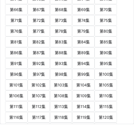
第66集
第67集
第68集
第69集
第70集
第71集
第72集
第73集
第74集
第75集
第76集
第77集
第78集
第79集
第80集
第81集
第82集
第83集
第84集
第85集
第86集
第87集
第88集
第89集
第90集
第91集
第92集
第93集
第94集
第95集
第96集
第97集
第98集
第99集
第100集
第101集
第102集
第103集
第104集
第105集
第106集
第107集
第108集
第109集
第110集
第111集
第112集
第113集
第114集
第115集
第116集
第117集
第118集
第119集
第120集
第121集
第122集
第123集
第124集
第125集