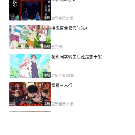
番剧
更新至第01集
摇曳百合暑假时光+
番剧
已完结
花织同学转生后还是想干架
番剧
更新至第02集
雷霆三人行
番剧
更新至第01集
七米神物语
番剧
更新至第01集