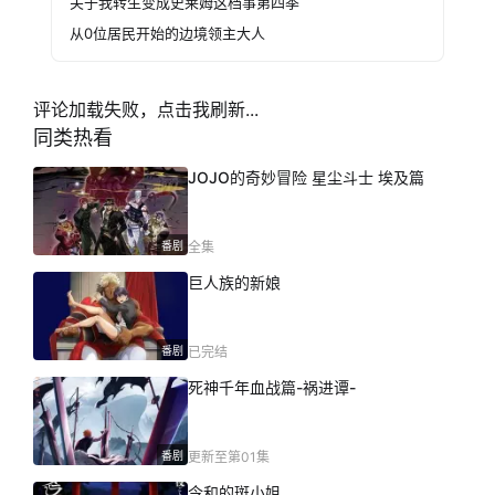
关于我转生变成史莱姆这档事第四季
从0位居民开始的边境领主大人
评论加载失败，点击我刷新...
同类热看
JOJO的奇妙冒险 星尘斗士 埃及篇
番剧
全集
巨人族的新娘
番剧
已完结
死神千年血战篇-祸进谭-
番剧
更新至第01集
令和的斑小姐